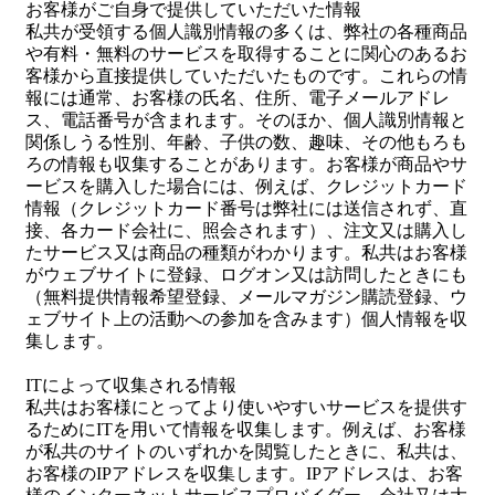
お客様がご自身で提供していただいた情報
私共が受領する個人識別情報の多くは、弊社の各種商品
や有料・無料のサービスを取得することに関心のあるお
客様から直接提供していただいたものです。これらの情
報には通常、お客様の氏名、住所、電子メールアドレ
ス、電話番号が含まれます。そのほか、個人識別情報と
関係しうる性別、年齢、子供の数、趣味、その他もろも
ろの情報も収集することがあります。お客様が商品やサ
ービスを購入した場合には、例えば、クレジットカード
情報（クレジットカード番号は弊社には送信されず、直
接、各カード会社に、照会されます）、注文又は購入し
たサービス又は商品の種類がわかります。私共はお客様
がウェブサイトに登録、ログオン又は訪問したときにも
（無料提供情報希望登録、メールマガジン購読登録、ウ
ェブサイト上の活動への参加を含みます）個人情報を収
集します。
ITによって収集される情報
私共はお客様にとってより使いやすいサービスを提供す
るためにITを用いて情報を収集します。例えば、お客様
が私共のサイトのいずれかを閲覧したときに、私共は、
お客様のIPアドレスを収集します。IPアドレスは、お客